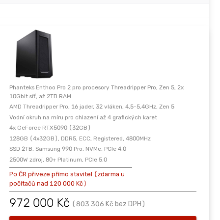
Phanteks Enthoo Pro 2 pro procesory Threadripper Pro, Zen 5, 2x
10Gbit síť, až 2TB RAM
AMD Threadripper Pro, 16 jader, 32 vláken, 4,5-5,4GHz, Zen 5
Vodní okruh na míru pro chlazení až 4 grafických karet
4x GeForce RTX5090 (32GB)
128GB (4x32GB), DDR5, ECC, Registered, 4800MHz
SSD 2TB, Samsung 990 Pro, NVMe, PCIe 4.0
2500W zdroj, 80+ Platinum, PCIe 5.0
Po ČR přiveze přímo stavitel (zdarma u
počítačů nad 120 000 Kč)
972 000
Kč
(
803 306
Kč
bez DPH
)