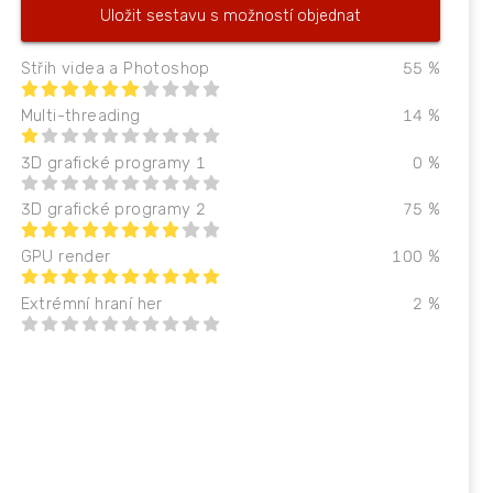
Uložit sestavu s možností objednat
Střih videa a Photoshop
55
%
Multi-threading
14
%
3D grafické programy 1
0
%
3D grafické programy 2
75
%
GPU render
100
%
Extrémní hraní her
2
%