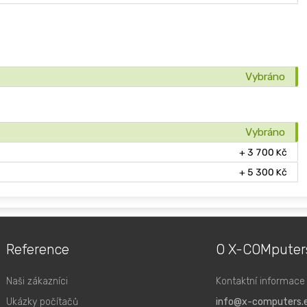
Vybráno
Vybráno
+ 3 700 Kč
+ 5 300 Kč
Reference
O X-COMputer
Naši zákazníci
Kontaktní informace
Ukázky počítačů
info@x-computers.