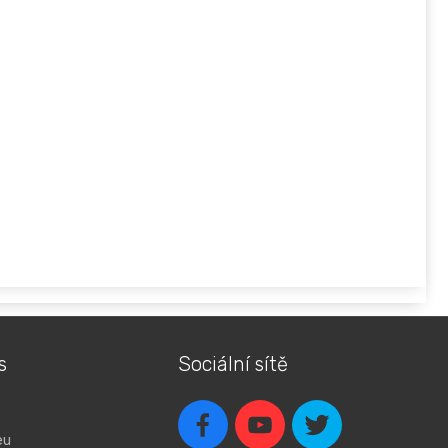
s
Sociální sítě
eu