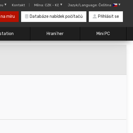
pu
Kontakt
Měna: CZK - Kč
Jazyk/Language: Čeština
 na míru
Databáze nabídek počítačů
Přihlásit se
station
Hraní her
Mini PC