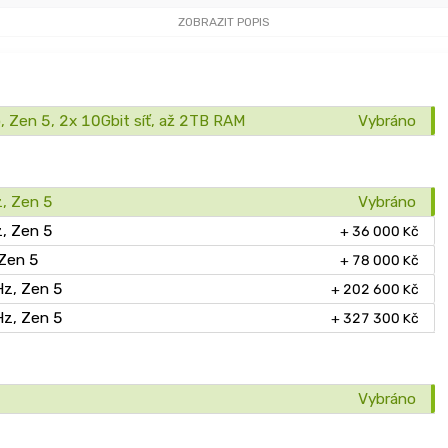
ZOBRAZIT POPIS
, Zen 5, 2x 10Gbit síť, až 2TB RAM
Vybráno
z, Zen 5
Vybráno
z, Zen 5
+ 36 000 Kč
 Zen 5
+ 78 000 Kč
Hz, Zen 5
+ 202 600 Kč
Hz, Zen 5
+ 327 300 Kč
Vybráno