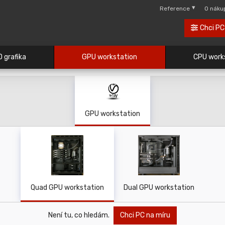
Reference
O náku
Chci PC
D grafika
GPU workstation
CPU work
GPU workstation
Quad GPU workstation
Dual GPU workstation
Není tu, co hledám.
Chci PC na míru