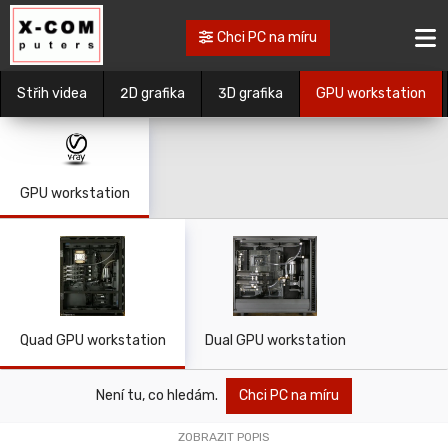
Chci PC na míru
Střih videa
2D grafika
3D grafika
GPU workstation
GPU workstation
Quad GPU workstation
Dual GPU workstation
Není tu, co hledám.
Chci PC na míru
ZOBRAZIT POPIS