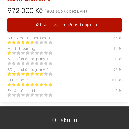
972 000
Kč
(
803 306
Kč
bez DPH
)
Uložit sestavu s možností objednat
Střih videa a Photoshop
55
%
Multi-threading
14
%
3D grafické programy 1
0
%
3D grafické programy 2
75
%
GPU render
100
%
Extrémní hraní her
2
%
O nákupu