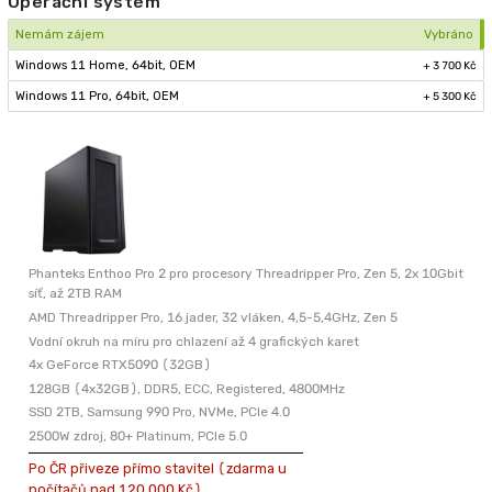
Operační systém
Nemám zájem
Vybráno
Windows 11 Home, 64bit, OEM
+ 3 700 Kč
Windows 11 Pro, 64bit, OEM
+ 5 300 Kč
Phanteks Enthoo Pro 2 pro procesory Threadripper Pro, Zen 5, 2x 10Gbit
síť, až 2TB RAM
AMD Threadripper Pro, 16 jader, 32 vláken, 4,5-5,4GHz, Zen 5
Vodní okruh na míru pro chlazení až 4 grafických karet
4x GeForce RTX5090 (32GB)
128GB (4x32GB), DDR5, ECC, Registered, 4800MHz
SSD 2TB, Samsung 990 Pro, NVMe, PCIe 4.0
2500W zdroj, 80+ Platinum, PCIe 5.0
Po ČR přiveze přímo stavitel (zdarma u
počítačů nad 120 000 Kč)