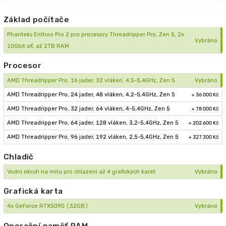
Základ počítače
Phanteks Enthoo Pro 2 pro procesory Threadripper Pro, Zen 5, 2x
Vybráno
10Gbit síť, až 2TB RAM
Procesor
AMD Threadripper Pro, 16 jader, 32 vláken, 4,5-5,4GHz, Zen 5
Vybráno
AMD Threadripper Pro, 24 jader, 48 vláken, 4,2-5,4GHz, Zen 5
+ 36 000 Kč
AMD Threadripper Pro, 32 jader, 64 vláken, 4-5,4GHz, Zen 5
+ 78 000 Kč
AMD Threadripper Pro, 64 jader, 128 vláken, 3,2-5,4GHz, Zen 5
+ 202 600 Kč
AMD Threadripper Pro, 96 jader, 192 vláken, 2,5-5,4GHz, Zen 5
+ 327 300 Kč
Chladič
Vodní okruh na míru pro chlazení až 4 grafických karet
Vybráno
Grafická karta
4x GeForce RTX5090 (32GB)
Vybráno
Operační paměť RAM