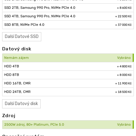
SSD 2TB, Samsung 990 Pro, NVMe PCIe 4.0
+ 8 600 Kč
SSD 4TB, Samsung 990 Pro, NVMe PCIe 4.0
+ 22 500 Kč
SSD 8TB, NVMe PCIe 4.0
+ 37 000 Kč
Další
Datové SSD
Datový disk
Nemám zájem
Vybráno
HDD 4TB
+ 4 800 Kč
HDD 8TB
+ 8 000 Kč
HDD 16TB, CMR
+ 11 900 Kč
HDD 24TB, CMR
+ 18 500 Kč
Další
Datový disk
Zdroj
2500W zdroj, 80+ Platinum, PCIe 5.0
Vybráno