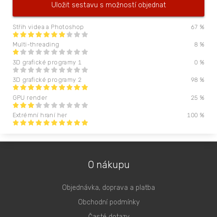
Uložit sestavu s možností objednat
Střih videa a Photoshop
67
%
Multi-threading
8
%
3D grafické programy 1
0
%
3D grafické programy 2
98
%
GPU render
25
%
Extrémní hraní her
100
%
O nákupu
Objednávka, doprava a platba
Obchodní podmínky
Časté dotazy