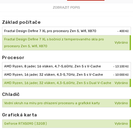
ZOBRAZIT POPIS
Základ počítače
Fractal Design Define 7 XL pro procesory Zen 5, Wifi, X870
- 400 Kč
Fractal Design Define 7 XL s bočnicí z temperovaného skla pro
Vybráno
procesory Zen 5, Wifi, X870
Procesor
AMD Ryzen, 8 jader, 16 vláken, 4,7-5,6GHz, Zen 5 s V-Cache
- 13 100 Kč
AMD Ryzen, 16 jader, 32 vláken, 4,3-5,7GHz, Zen 5 s V-Cache
- 10 000 Kč
AMD Ryzen, 16 jader, 32 vláken, 4,3-5,6GHz, Zen 5 s Dual V-Cache
Vybráno
Chladič
Vodní okruh na míru pro chlazení procesoru a grafické karty
Vybráno
Grafická karta
GeForce RTX5090 (32GB)
Vybráno