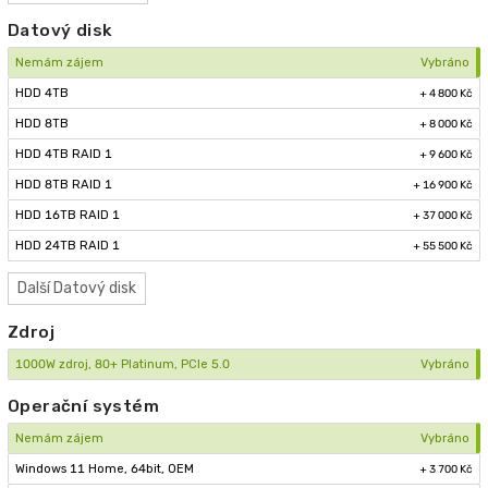
Datový disk
Nemám zájem
Vybráno
HDD 4TB
+ 4 800 Kč
HDD 8TB
+ 8 000 Kč
HDD 4TB RAID 1
+ 9 600 Kč
HDD 8TB RAID 1
+ 16 900 Kč
HDD 16TB RAID 1
+ 37 000 Kč
HDD 24TB RAID 1
+ 55 500 Kč
Další
Datový disk
Zdroj
1000W zdroj, 80+ Platinum, PCIe 5.0
Vybráno
Operační systém
Nemám zájem
Vybráno
Windows 11 Home, 64bit, OEM
+ 3 700 Kč