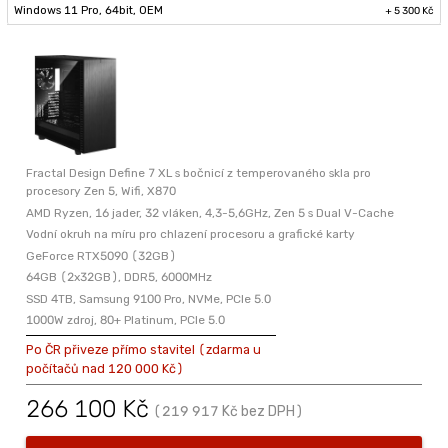
Windows 11 Pro, 64bit, OEM
+ 5 300 Kč
Fractal Design Define 7 XL s bočnicí z temperovaného skla pro
procesory Zen 5, Wifi, X870
AMD Ryzen, 16 jader, 32 vláken, 4,3-5,6GHz, Zen 5 s Dual V-Cache
Vodní okruh na míru pro chlazení procesoru a grafické karty
GeForce RTX5090 (32GB)
64GB (2x32GB), DDR5, 6000MHz
SSD 4TB, Samsung 9100 Pro, NVMe, PCIe 5.0
1000W zdroj, 80+ Platinum, PCIe 5.0
Po ČR přiveze přímo stavitel (zdarma u
počítačů nad 120 000 Kč)
266 100
Kč
(
219 917
Kč
bez DPH
)